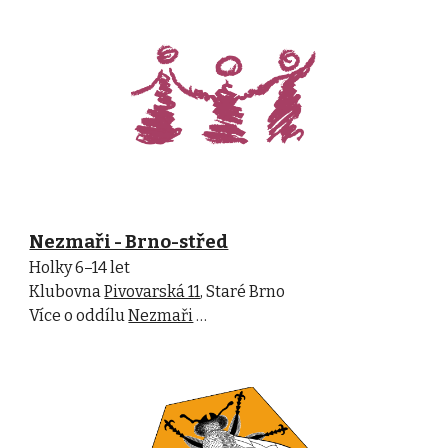
Nezmaři - Brno-střed
Holky 6–14 let
Klubovna
Pivovarská 11
, Staré Brno
Více o oddílu
Nezmaři
…