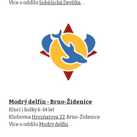
Více o oddílu
Soběšická Devítka
…
Modrý delfín - Brno-Židenice
Kluci i holky 6–14 let
Klubovna
Hrozňatova 22
, Brno-Židenice
Více o oddílu
Modrý delfín
…