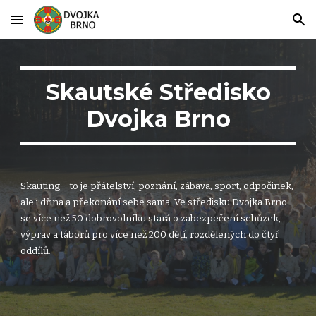
Skip to main content
Skip to navigation
Skautské Středisko
Dvojka Brno
S
kauting − to je přátelství, poznání, zábava, sport, odpočinek,
ale i dřina a překonání sebe sama. Ve středisku Dvojka Brno
se více než 50 dobrovolníku stará o zabezpečení schůzek,
výprav a táborů pro více než 200 dětí, rozdělených do čtyř
oddílů: